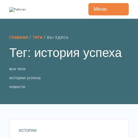
Меню
Перейти
к
содержанию
главная
/
теги
/
вы здесь
Тег: история успеха
все теги
истории успеха
новости
ИСТОРИИ