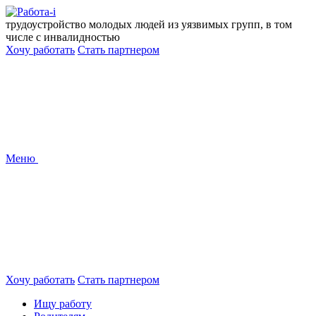
Перейти
к
трудоустройство молодых людей из уязвимых групп, в том
содержанию
числе с инвалидностью
Хочу работать
Стать партнером
Меню
Хочу работать
Стать партнером
Ищу работу