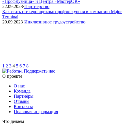
«ПрофКузница» и Центра «МастерОК»
22.09.2023
·
Партнерство
Как стать стикеровщиком: профэкскурсия в компанию Major
Terminal
20.09.2023
·
Инклюзивное трудоустройство
1
2
3
4
5
6
7
8
Поддержать нас
O проекте
О нас
Команда
Партнёры
Отзывы
Контакты
Правовая информация
Что делаем