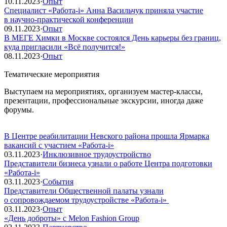
10.11.2023
·
Опыт
Специалист «Работа-i» Анна Васильчук приняла участие
в научно-практической конференции
09.11.2023
·
Опыт
В МЕГЕ Химки в Москве состоялся День карьеры без границ,
куда пригласили «Всё получится!»
08.11.2023
·
Опыт
Тематические мероприятия
Выступаем на мероприятиях, организуем мастер-классы,
презентации, профессиональные экскурсии, иногда даже
форумы.
В Центре реабилитации Невского района прошла Ярмарка
вакансий с участием «Работа-i»
03.11.2023
·
Инклюзивное трудоустройство
Представители бизнеса узнали о работе Центра подготовки
«Работа-i»
03.11.2023
·
События
Представители Общественной палаты узнали
о сопровождаемом трудоустройстве «Работа-i»
03.11.2023
·
Опыт
«День доброты» с Melon Fashion Group