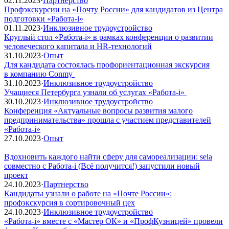
02.11.2023
·
Партнерство
Профэкскурсии на «Почту России» для кандидатов из Центра
подготовки «Работа-i»
01.11.2023
·
Инклюзивное трудоустройство
Круглый стол «Работа-i» в рамках конференции о развитии
человеческого капитала и HR-технологий
31.10.2023
·
Опыт
Для кандидата состоялась профориентационная экскурсия
в компанию Conmy
31.10.2023
·
Инклюзивное трудоустройство
Учащиеся Петербурга узнали об услугах «Работа-i»
30.10.2023
·
Инклюзивное трудоустройство
Конференция «Актуальные вопросы развития малого
предпринимательства» прошла с участием представителей
«Работа-i»
27.10.2023
·
Опыт
Вдохновить каждого найти сферу для самореализации: sela
совместно с Работа-i (Всё получится!) запустили новый
проект
24.10.2023
·
Партнерство
Кандидаты узнали о работе на «Почте России»:
профэкскурсия в сортировочный цех
24.10.2023
·
Инклюзивное трудоустройство
«Работа-i» вместе с «Мастер ОК» и «ПрофКузницей» провели