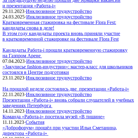
За предыдущую неделю прошли две Ярмарки вакансий
и презентация «Работа-i»
29.11.2023
·
Инклюзивное трудоустройство
24.03.2025
·
Инклюзивное трудоустройство
Кратковременная стажировка на фестивале Flora Fest:
кандидаты снова в деле!
В этом году кандидаты проекта вновь приняли участие
в кратковременной стажировке на фестивале Flora Fest
Кандидаты Работа-i прошли кратковременную стажировку
на Газпром Арене
07.04.2023
·
Инклюзивное трудоустройство
«Закулисье fashion-индустрии»: мастер-класс для школьников
состоялся в Центре подготовки
23.11.2023
·
Инклюзивное трудоустройство
На прошлой неделе состоялись две презентации «Работа-i»
22.11.2023
·
Инклюзивное трудоустройство
Презентации «Работа-i» вновь собрали слушателей в учебных
заведениях Петербурга
14.11.2023
·
Инклюзивное трудоустройство
Команда «Работа-i» посетила музей «В тишине»
11.11.2023
·
События
«Доброфорум» прошёл при участии Ильи Сметанина,
директора «Работа-i»