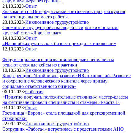
форум «Карьера без границ»
24.10.2023
·
Опыт
Знакомство с «Петербургскими зонтиками»: профэкскурсия
на потенциальное место работы
23.10.2023
·
Инклюзивное трудоустройство
Сложности трудоустройства людей с сиротским опытом:
круглый стол «Я делаю шаг»
19.10.2023
·
Опыт
«На ошибках учатся: как бизнес приходит к инклюзии»
12.10.2023
·
Опыт
Форум социального призвания: молодые специалисты
решают сложные кейсы из практики
10.10.2023
·
Инклюзивное трудоустройство
Конференция «Устойчивое развитие HR-технологий. Развитие
и сохранение человеческого капитала через призму
социально-ответственного бизнеса»
06.10.2023
·
События
«Приятно получать положительные отклики»: мастер-классы
на фестивале провели специалисты и стажёры «Работа-i»
03.10.2023
·
Опыт
Гостиница «Европа» стала площадкой для кратковременной
стажировки
22.09.2023
·
Инклюзивное трудоустройство
Сотрудник «Работа-i» встретилась с представителями АНО