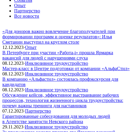
События
Опыт
Партнерство
Все новости
«Для доноров важно вовлечение благополучателей при
формировании программ и оценке результатов»: Илья
Сметанин выступил на круглом столе
12.12.2023
·
Опыт
В Петербурге при участии «Работа-i» прошла Ярмарка
вакансий для людей с нарушениями слуха
08.12.2023
·
Инклюзивное трудоустройство
Мастер-класс в Центре подготовки от компании «АльфаСтил»
08.12.2023
·
Инклюзивное трудоустройство
В компанию «Альфастил» состоялась профэкскурсия для
кандидатов
08.12.2023
·
Инклюзивное трудоустройство
Обсуждение кейсов, эффективное выстраивание рабочих
процессов, технология жизненного цикла трудоустройства:
почему важны тренинги для наставников
07.12.2023
·
Партнерство
Гарантированные собеседования для молодых людей
в Агентстве занятости Невского района
29.11.2023
·
Инклюзивное трудоустройство