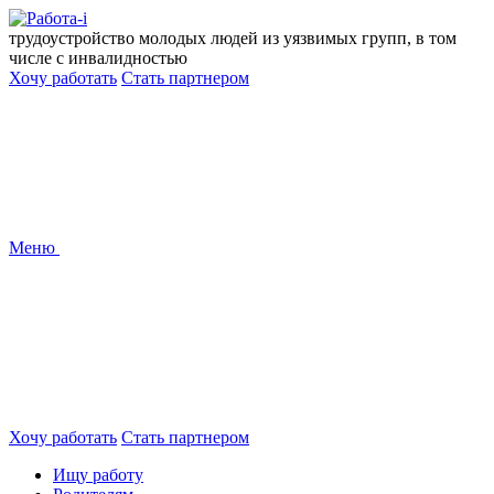
Перейти
к
трудоустройство молодых людей из уязвимых групп, в том
содержанию
числе с инвалидностью
Хочу работать
Стать партнером
Меню
Хочу работать
Стать партнером
Ищу работу