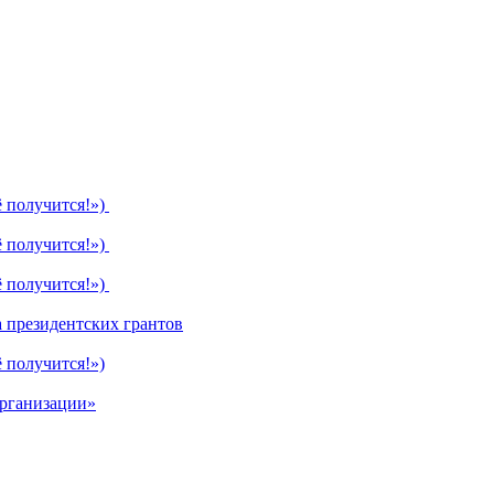
ё получится!»)
ё получится!»)
ё получится!»)
 президентских грантов
 получится!»)
организации»