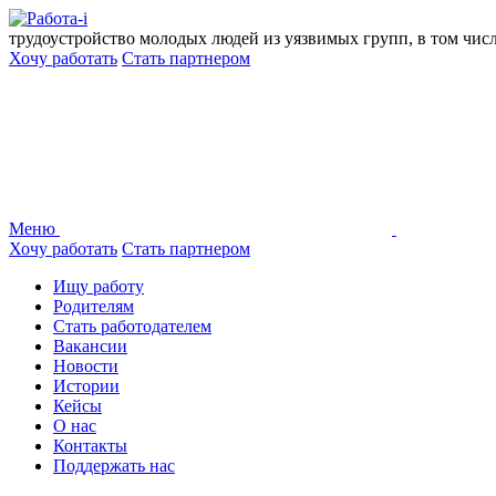
Перейти
к
трудоустройство молодых людей из уязвимых групп, в том чис
содержанию
Хочу работать
Стать партнером
Меню
Хочу работать
Стать партнером
Ищу работу
Родителям
Стать работодателем
Вакансии
Новости
Истории
Кейсы
О нас
Контакты
Поддержать нас