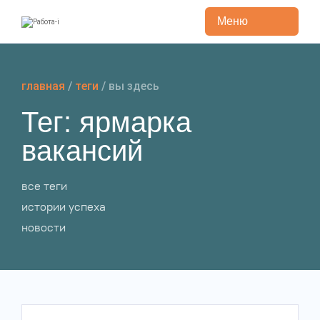
Меню
Перейти
к
содержанию
главная
/
теги
/
вы здесь
Тег: ярмарка
вакансий
все теги
истории успеха
новости