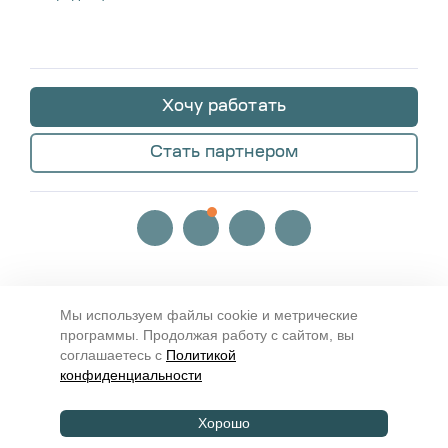
Хочу работать
Стать партнером
Мы используем файлы cookie и метрические
2026.
Работа-i
. Все материалы сайта доступны под лицензией
программы. Продолжая работу с сайтом, вы
Creative Commons СС-BY-SA 3.0
соглашаетесь с
Политикой
конфиденциальности
Хорошо