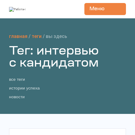
Меню
Перейти
к
содержанию
главная
/
теги
/
вы здесь
Тег: интервью
с кандидатом
все теги
истории успеха
новости