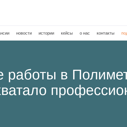
ансии
новости
истории
кейсы
о нас
контакты
по
е работы в Полиме
 хватало професси