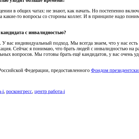
стью уходит больше времени?
бщении в общих чатах: не знают, как начать. Но постепенно вклю
на какие-то вопросы со стороны коллег. И в принципе надо пони
а кандидата с инвалидностью?
ь. У вас индивидуальный подход. Мы всегда знаем, что у нас ест
ация. Сейчас я понимаю, что брать людей с инвалидностью на р
ьных вопросов. Мы готовы брать ещё кандидатов, у вас очень у
 Российской Федерации, предоставленного
Фондом президентски
-i
,
росконгресс
,
центр работа-i