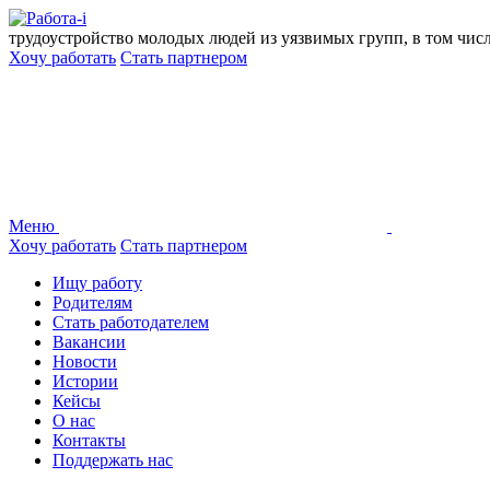
Перейти
к
трудоустройство молодых людей из уязвимых групп, в том чис
содержанию
Хочу работать
Стать партнером
Меню
Хочу работать
Стать партнером
Ищу работу
Родителям
Стать работодателем
Вакансии
Новости
Истории
Кейсы
О нас
Контакты
Поддержать нас