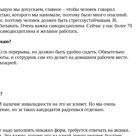
ольшую мы допускаем, главное – чтобы человек говорил
стью, которого мы нанимали, поэтому было много опасений.
е, поэтому человек должен быть стрессоустойчивым. И,
абатывать. Очень важна самодисциплина. Сейчас у нас более 70
, самодисциплина и желание работать.
имаю?
 Есть перерывы, но должно быть удобно сидеть. Обязательно
ты, и сотрудник сам это делает на домашнем рабочем месте.
ьтацией.
о?
 И наличие инвалидности на это не влияет. Но мы очень
ение, но за таких кандидатов радуешься отдельно.
надо заполнять никаких форм, требуется отвечать на звонки.
м. Это важно, потому что на одной линии человек быстрее