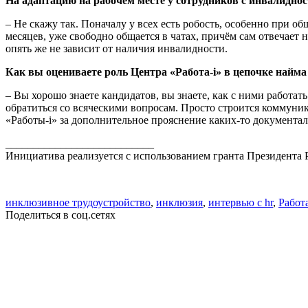
На адаптацию на рабочем месте у сотрудников с инвалидно
– Не скажу так. Поначалу у всех есть робость, особенно при о
месяцев, уже свободно общается в чатах, причём сам отвечает 
опять же не зависит от наличия инвалидности.
Как вы оцениваете роль Центра «Работа-i» в цепочке найм
– Вы хорошо знаете кандидатов, вы знаете, как с ними работат
обратиться со всяческими вопросам. Просто строится коммуник
«Работы-i» за дополнительное прояснение каких-то документал
___________________________
Инициатива реализуется с использованием гранта Президента
инклюзивное трудоустройство
,
инклюзия
,
интервью с hr
,
Работа
Поделиться в соц.сетях