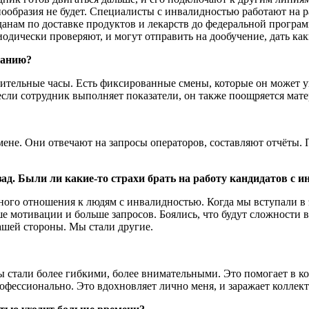
знообразия не будет. Специалисты с инвалидностью работают на 
нам по доставке продуктов и лекарств до федеральной програм
иодически проверяют, и могут отправить на дообучение, дать ка
ланию?
тельные часы. Есть фиксированные смены, которые он может ув
сли сотрудник выполняет показатели, он также поощряется мате
смене. Они отвечают на запросы операторов, составляют отчёты. 
ад. Были ли какие-то страхи брать на работу кандидатов с 
ного отношения к людям с инвалидностью. Когда мы вступали в э
ьше мотивации и больше запросов. Боялись, что будут сложности 
ашей стороны. Мы стали другие.
ы стали более гибкими, более внимательными. Это помогает в 
офессионально. Это вдохновляет лично меня, и заражает коллект