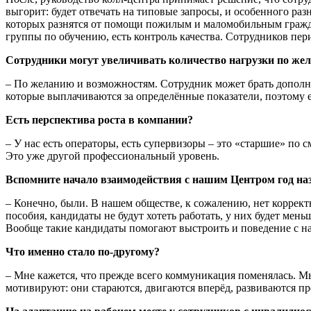
выгорит: будет отвечать на типовые запросы, и особенного ра
которых разнятся от помощи пожилым и маломобильным гражда
группы по обучению, есть контроль качества. Сотрудников пер
Сотрудники могут увеличивать количество нагрузки по же
– По желанию и возможностям. Сотрудник может брать дополни
которые выплачиваются за определённые показатели, поэтому е
Есть перспектива роста в компании?
– У нас есть операторы, есть супервизоры – это «старшие» по 
Это уже другой профессиональный уровень.
Вспомните начало взаимодействия с нашим Центром год наз
– Конечно, были. В нашем обществе, к сожалению, нет коррект
пособия, кандидаты не будут хотеть работать, у них будет мен
Вообще такие кандидаты помогают выстроить и поведение с н
Что именно стало по-другому?
– Мне кажется, что прежде всего коммуникация поменялась. М
мотивируют: они стараются, двигаются вперёд, развиваются пр