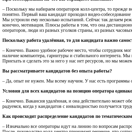
– Поскольку мы набираем операторов колл-центра, то прежде в
понятно. Первый ваш кандидат проходил видео-собеседование 
Мы устроили ему несколько испытаний. Сейчас так делаем реже
конечно, мотивация. Плюсы работы в том, что она дистанционн
операторов, люди из разных уголков страны, из разных часовы
Поскольку работа удалённая, то для кандидата важно самос
– Конечно. Важно удобное рабочее место, чтобы сотрудник мог 
наличие компьютера, гарнитуры и стабильного интернета. Мы н
Приехать и сделать это за него у нас нет ресурсов, но мы мож
Вы рассматриваете кандидатов без опыта работы?
– Да, опыт не нужен. Мы всему научим. У нас есть программы о
Условия для всех кандидатов на позицию оператора одинако
– Конечно. Вакансия удалённая, и она действительно может обе
радуемся, когда у кандидатов с инвалидностью получается труд
Как происходит распределение кандидатов по тематическим
– Изначально все операторы идут на линию по вопросам распро
После, руководство колл-центра принимает решение, что сотру