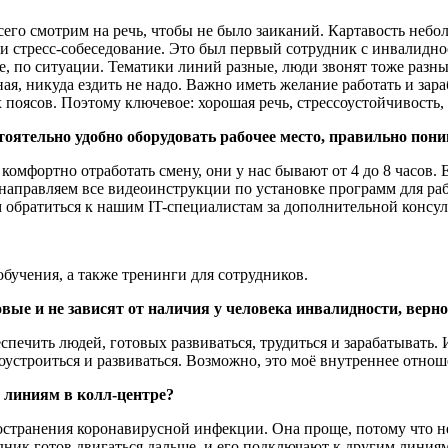
сего смотрим на речь, чтобы не было заиканий. Картавость неб
и стресс-собеседование. Это был первый сотрудник с инвалидно
, по ситуации. Тематики линий разные, люди звонят тоже разны
ая, никуда ездить не надо. Важно иметь желание работать и зар
х поясов. Поэтому ключевое: хорошая речь, стрессоустойчивость
тоятельно удобно оборудовать рабочее место, правильно пон
комфортно отработать смену, они у нас бывают от 4 до 8 часов.
аправляем все видеоинструкции по установке программ для рабо
ем обратиться к нашим IT-специалистам за дополнительной консул
бучения, а также тренинги для сотрудников.
вые и не зависят от наличия у человека инвалидности, верн
спечить людей, готовых развиваться, трудиться и зарабатывать.
оустроиться и развиваться. Возможно, это моё внутреннее отнош
 линиям в колл-центре?
странения коронавирусной инфекции. Она проще, потому что не 
дник готов двигаться дальше, и его подключают к другим линия