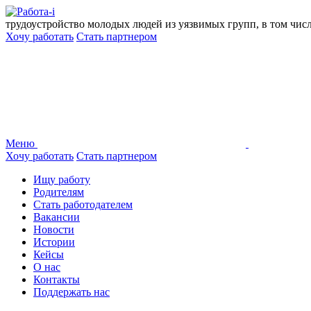
Перейти
к
трудоустройство молодых людей из уязвимых групп, в том чис
содержанию
Хочу работать
Стать партнером
Меню
Хочу работать
Стать партнером
Ищу работу
Родителям
Стать работодателем
Вакансии
Новости
Истории
Кейсы
О нас
Контакты
Поддержать нас