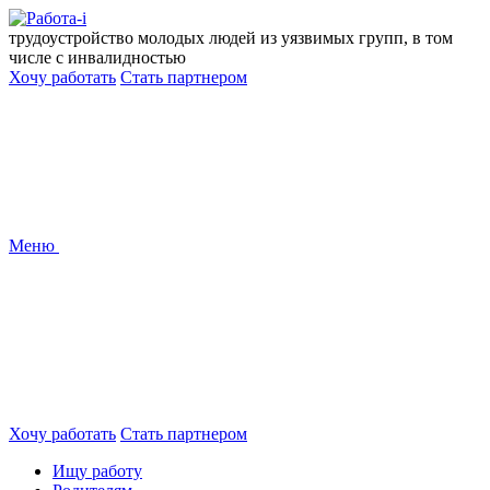
Перейти
к
трудоустройство молодых людей из уязвимых групп, в том
содержанию
числе с инвалидностью
Хочу работать
Стать партнером
Меню
Хочу работать
Стать партнером
Ищу работу