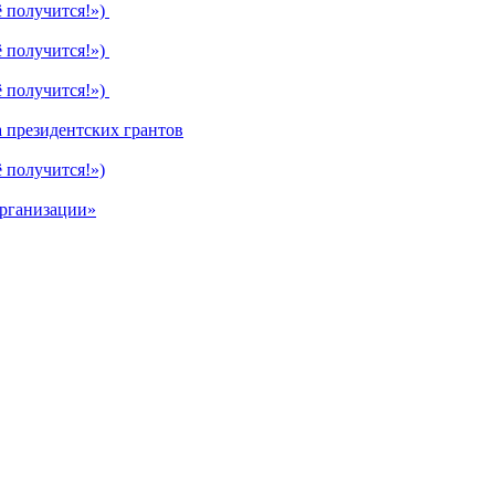
ё получится!»)
ё получится!»)
ё получится!»)
 президентских грантов
 получится!»)
организации»