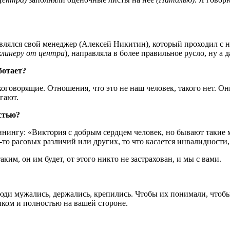
лялся свой менеджер (Алексей Никитин), который проходил с н
клинеру от центра
), направляла в более правильное русло, ну а д
ботает?
оворящие. Отношения, что это не наш человек, такого нет. Они
гают.
стью?
инингу: «Виктория с добрым сердцем человек, но бывают такие м
то расовых различий или других, то что касается инвалидности,
аким, он им будет, от этого никто не застрахован, и мы с вами.
юди мужались, держались, крепились. Чтобы их понимали, что
ликом и полностью на вашей стороне.