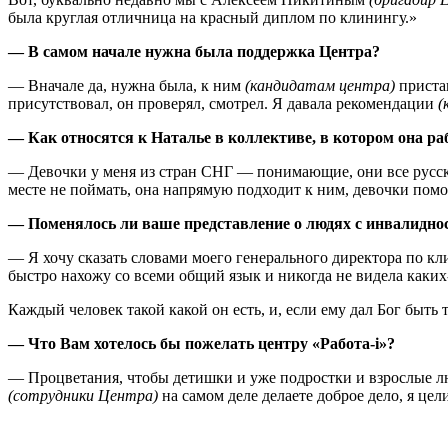
была круглая отличница на красный диплом по клинингу.»
— В самом начале нужна была поддержка Центра?
— Вначале да, нужна была, к ним
(кандидатам центра)
пристав
присутствовал, он проверял, смотрел. Я давала рекомендации
(
— Как относятся к Наталье в коллективе, в котором она ра
— Девочки у меня из стран СНГ — понимающие, они все русског
месте не поймать, она напрямую подходит к ним, девочки помо
— Поменялось ли ваше представление о людях с инвалидно
— Я хочу сказать словами моего генерального директора по кл
быстро нахожу со всеми общий язык и никогда не видела каких-
Каждый человек такой какой он есть, и, если ему дал Бог быть т
— Что Вам хотелось бы пожелать центру «Работа-
i»?
— Процветания, чтобы детишки и уже подростки и взрослые л
(сотрудники Центра)
на самом деле делаете доброе дело, я це