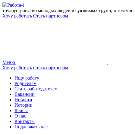
Перейти
к
трудоустройство молодых людей из уязвимых групп, в том чис
содержанию
Хочу работать
Стать партнером
Меню
Хочу работать
Стать партнером
Ищу работу
Родителям
Стать работодателем
Вакансии
Новости
Истории
Кейсы
О нас
Контакты
Поддержать нас