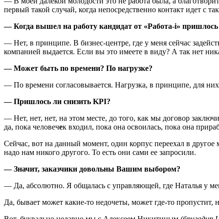
— В моей далекой молодости это не работа была, а благотворит
первый такой случай, когда непосредственно контакт идет с та
— Когда вышел на работу кандидат от «Работа-
i» пришлось
— Нет, в принципе. В бизнес-центре, где у меня сейчас задей
компанией выдается. Если вы это имеете в виду? А так нет ни
— Может быть по времени? По нагрузке?
— По времени согласовывается. Нагрузка, в принципе, для них 
— Пришлось ли снизить
KPI?
— Нет, нет, нет, на этом месте, до того, как мы договор заклю
да, пока человеч
е
к входил, пока она освоилась, пока она прира
Сейчас, вот на данный момент, один корпус переехал в другое м
надо нам никого другого. То есть они сами ее запросили.
— Значит, заказчики довольны Вашим выбором?
— Да, абсолютно. Я общалась с управляющей, где Наталья у меня 
Да, бывает может какие-то недочеты, может где-то пропустит, 
Вот, буквально недавно мы с Алексеем Никитиным
(бригадир 