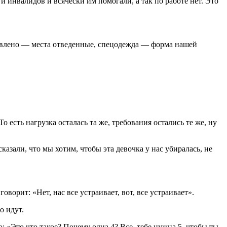
 инвалидов и всячески им помогали, а так по работе нет. Это
отовлено — места отведенные, спецодежда — форма нашей
о есть нагрузка осталась та же, требования остались те же, ну
сказали, что мы хотим, чтобы эта девочка у нас убиралась, не
оворит: «Нет, нас все устраивает, вот, все устраивает».
о идут.
: «Это что такое? Почему одна 4? Все, тебе нужна 5, чтобы ты