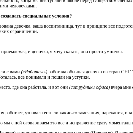
ельность, когда мы выступали в школе перед Обществом слепых и
кими человечками.
 создавать специальные условия?
ствована девочка, ваша воспитанница, тут в принципе все подг
каких ограничений.
приемлемая, и девочка, я хочу сказать, она просто умничка.
чили с вами
(«Работа-
i»)
работала обычная девочка из стран СНГ. Т
боталась, все понимали и пошли на уступки.
есто, где она работала, и вот они
(сотрудники офиса)
вчера мне 
работает, узнавала есть ли какие-то замечания, нарекания, она г
но мы с ней оговариваем это все и исправление сразу моментальн
Центра)
заполняли оценочные листы на нее
(Наталью).
Я говорю