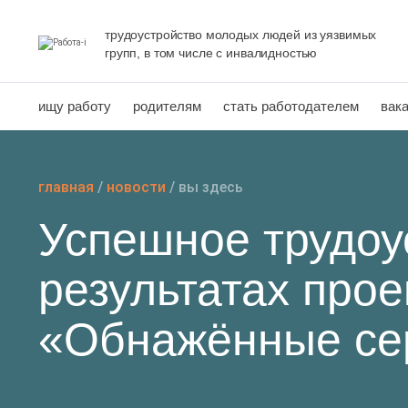
Перейти
к
трудоустройство молодых людей из уязвимых
групп, в том числе с инвалидностью
содержанию
ищу работу
родителям
стать работодателем
вак
главная
/
новости
/
вы здесь
Успешное трудоу
результатах прое
«Обнажённые се