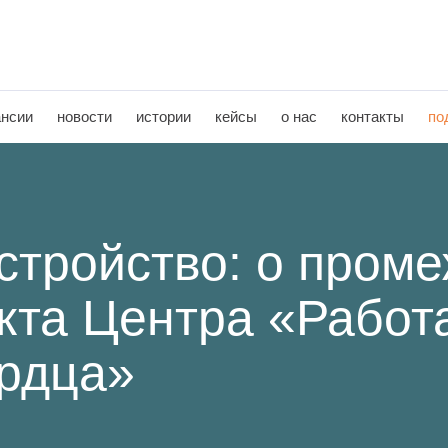
ансии
новости
истории
кейсы
о нас
контакты
по
стройство: о пром
кта Центра «Работа
рдца»