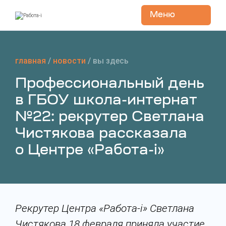
Меню
Перейти
к
содержанию
главная
/
новости
/
вы здесь
Профессиональный день
в ГБОУ школа-интернат
№22: рекрутер Светлана
Чистякова рассказала
о Центре «Работа-i»
Рекрутер Центра «Работа-i» Светлана
Чистякова 18 февраля приняла участие