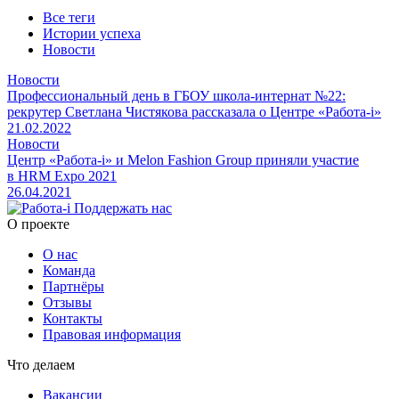
Все теги
Истории успеха
Новости
Новости
Профессиональный день в ГБОУ школа-интернат №22:
рекрутер Светлана Чистякова рассказала о Центре «Работа-i»
21.02.2022
Новости
Центр «Работа-i» и Melon Fashion Group приняли участие
в HRM Expo 2021
26.04.2021
Поддержать нас
O проекте
О нас
Команда
Партнёры
Отзывы
Контакты
Правовая информация
Что делаем
Вакансии