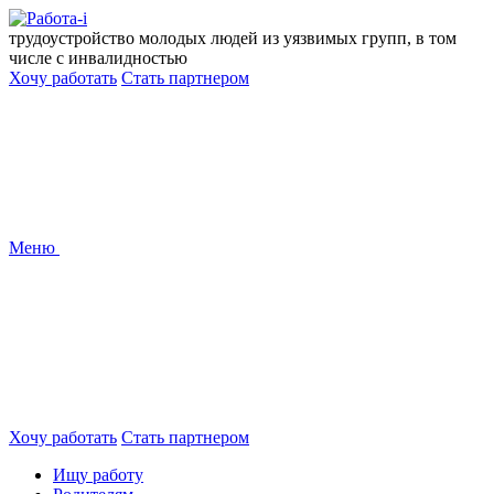
Перейти
к
трудоустройство молодых людей из уязвимых групп, в том
содержанию
числе с инвалидностью
Хочу работать
Стать партнером
Меню
Хочу работать
Стать партнером
Ищу работу