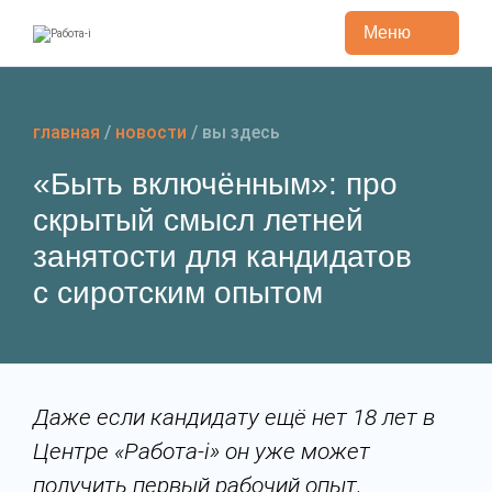
Меню
Перейти
к
содержанию
главная
/
новости
/
вы здесь
«Быть включённым»: про
скрытый смысл летней
занятости для кандидатов
с сиротским опытом
Даже если кандидату ещё нет 18 лет в
Центре «Работа-i» он уже может
получить первый рабочий опыт.