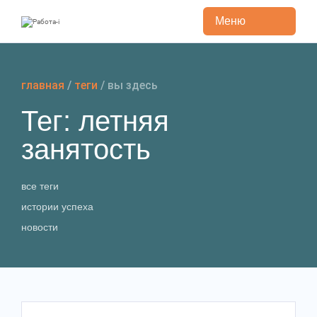
Меню
Перейти
к
содержанию
главная
/
теги
/
вы здесь
Тег: летняя
занятость
все теги
истории успеха
новости