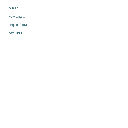
о нас
команда
партнёры
отзывы
контакты
правовая информация
ЧТО ДЕЛАЕМ
вакансии
истории успеха
новости
кейсы
ДОКУМЕНТЫ