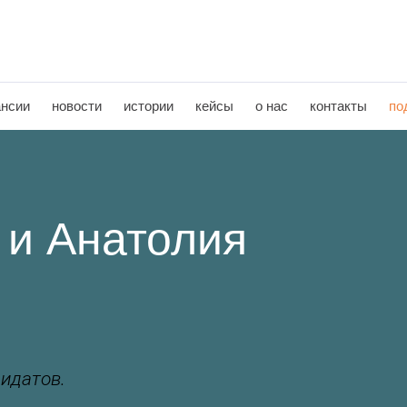
ансии
новости
истории
кейсы
о нас
контакты
по
 и Анатолия
идатов.