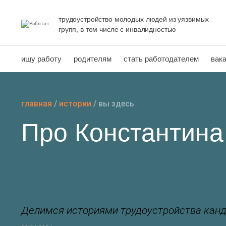
Перейти
к
трудоустройство молодых людей из уязвимых
групп, в том числе с инвалидностью
содержанию
ищу работу
родителям
стать работодателем
вак
главная
/
истории
/
вы здесь
Про Константина
Делимся историями трудоустройства канд