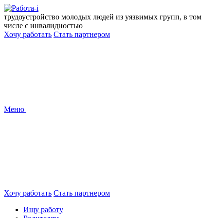
Перейти
к
трудоустройство молодых людей из уязвимых групп, в том
содержанию
числе с инвалидностью
Хочу работать
Стать партнером
Меню
Хочу работать
Стать партнером
Ищу работу