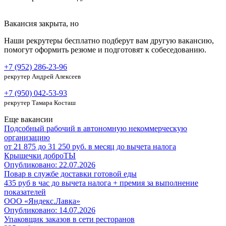
Вакансия закрыта, но
Наши рекрутеры бесплатно подберут вам другую вакансию,
помогут оформить резюме и подготовят к собеседованию.
+7 (952) 286-23-96
рекрутер Андрей Алексеев
+7 (950) 042-53-93
рекрутер Тамара Косташ
Еще вакансии
Подсобный рабочий в автономную некоммерческую
организацию
от 21 875 до 31 250 руб. в месяц до вычета налога
Крышечки доброТЫ
Опубликовано: 22.07.2026
Повар в службе доставки готовой еды
435 руб в час до вычета налога + премия за выполнение
показателей
ООО «Яндекс.Лавка»
Опубликовано: 14.07.2026
Упаковщик заказов в сети ресторанов