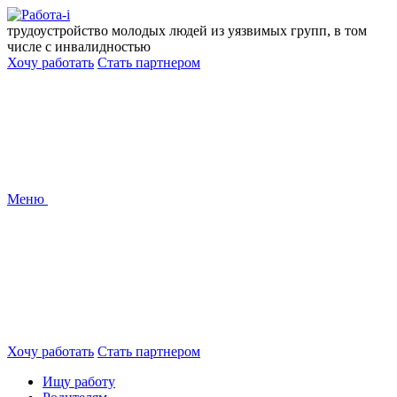
Перейти
к
трудоустройство молодых людей из уязвимых групп, в том
содержанию
числе с инвалидностью
Хочу работать
Стать партнером
Меню
Хочу работать
Стать партнером
Ищу работу