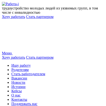
Перейти
к
трудоустройство молодых людей из уязвимых групп, в том
содержанию
числе с инвалидностью
Хочу работать
Стать партнером
Меню
Хочу работать
Стать партнером
Ищу работу
Родителям
Стать работодателем
Вакансии
Новости
Истории
Кейсы
О нас
Контакты
Поддержать нас