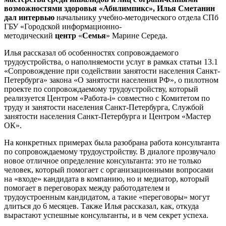
возможностями здоровья «Абилимпикс», Илья Сметанин
дал интервью
начальнику учебно-методического отдела СПб
ГБУ «Городской информационно-
методический
центр
«
Семья
» Марине Середа.
Илья рассказал об особенностях сопровождаемого
трудоустройства, о наполняемости услуг в рамках статьи 13.1
«Сопровождение при содействии занятости населения Санкт-
Петербурга» закона «О занятости населения РФ», о пилотном
проекте по сопровождаемому трудоустройству, который
реализуется Центром «Работа-i» совместно с Комитетом по
труду и занятости населения Санкт-Петербурга, Службой
занятости населения Санкт-Петербурга и Центром «Мастер
ОК».
На конкретных примерах была разобрана работа консультанта
по сопровождаемому трудоустройству. В диалоге прозвучало
новое отличное определение консультанта: это не только
человек, который помогает с организационными вопросами
на «входе» кандидата в компанию, но и медиатор, который
помогает в переговорах между работодателем и
трудоустроенным кандидатом, а такие «переговоры» могут
длиться до 6 месяцев. Также Илья рассказал, как, откуда
вырастают успешные консультанты, и в чем секрет успеха.