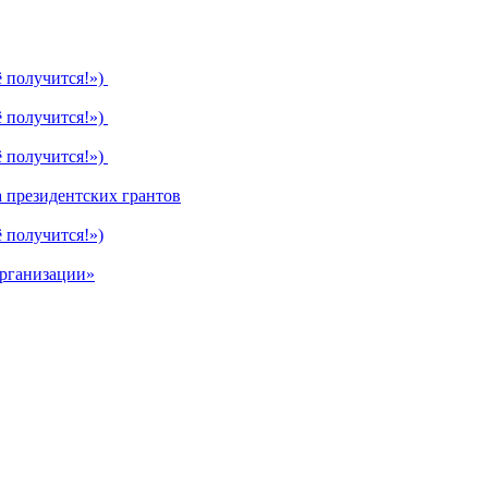
ё получится!»)
ё получится!»)
ё получится!»)
 президентских грантов
 получится!»)
организации»