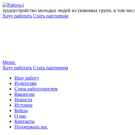
Перейти
к
трудоустройство молодых людей из уязвимых групп, в том чис
содержанию
Хочу работать
Стать партнером
Меню
Хочу работать
Стать партнером
Ищу работу
Родителям
Стать работодателем
Вакансии
Новости
Истории
Кейсы
О нас
Контакты
Поддержать нас