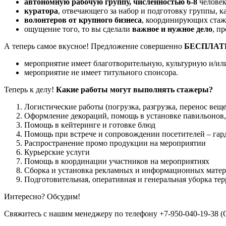
автономную рабочую группу, численностью 6-8
челове
куратора
, отвечающего за набор и подготовку группы, к
волонтеров от крупного бизнеса
, координирующих стаже
ощущение того, то вы сделали
важное и нужное дело
, п
А теперь самое вкусное! Предложение совершенно
БЕСПЛАТ
мероприятие имеет благотворительную, культурную и/ил
мероприятие не имеет титульного спонсора.
Теперь к делу!
Какие работы могут выполнять стажеры?
Логистические работы (погрузка, разгрузка, перенос вещ
Оформление декораций, помощь в установке павильонов,
Помощь в кейтеринге и готовке блюд
Помощь при встрече и сопровождении посетителей – гард
Распространение промо продукции на мероприятии
Курьерские услуги
Помощь в координации участников на мероприятиях
Сборка и установка рекламных и информационных матер
Подготовительная, оперативная и генеральная уборка т
Интересно? Обсудим!
Свяжитесь с нашим менеджеру по телефону +7-950-040-19-38 (О