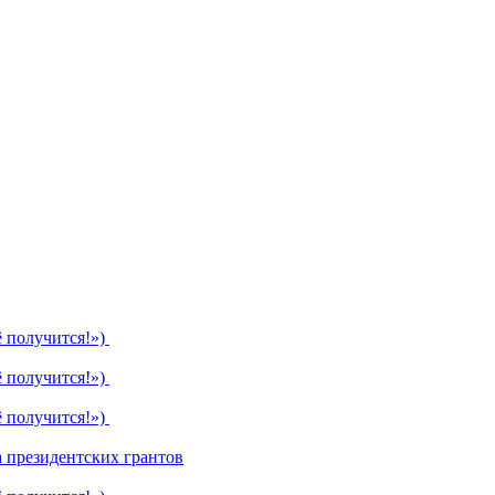
ё получится!»)
ё получится!»)
ё получится!»)
 президентских грантов