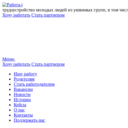
Перейти
к
трудоустройство молодых людей из уязвимых групп, в том чис
содержанию
Хочу работать
Стать партнером
Меню
Хочу работать
Стать партнером
Ищу работу
Родителям
Стать работодателем
Вакансии
Новости
Истории
Кейсы
О нас
Контакты
Поддержать нас