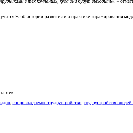
удниками в тех компаниях, куда они будут выходить»
, – отме
лучится!»: об истории развития и о практике тиражирования мо
тарте».
лидов
,
сопровождаемое трудоустройство
,
трудоустройство людей