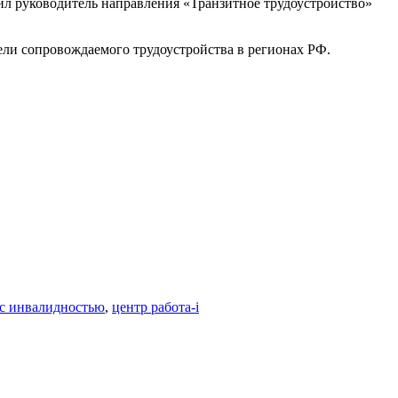
тил руководитель направления «Транзитное трудоустройство»
дели сопровождаемого трудоустройства в регионах РФ.
 с инвалидностью
,
центр работа-i