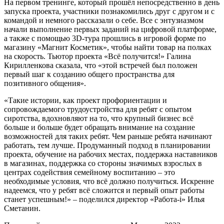
На первом тренинге, который прошёл непосредственно в день
запуска проекта, участники познакомились друг с другом и с
командой и немного рассказали о себе. Все с энтузиазмом
начали выполнение первых заданий на цифровой платформе,
а также с помощью 3D-тура прошлись в игровой форме по
магазину «Магнит Косметик», чтобы найти товар на полках
на скорость. Тьютор проекта «Всё получится!» Галина
Кирилленкова сказала, что «этой встречей был положен
первый шаг к созданию общего пространства для
позитивного общения».
«Такие истории, как проект профориентации и
сопровождаемого трудоустройства для ребят с опытом
сиротства, вдохновляют на то, что крупный бизнес всё
больше и больше будет обращать внимание на создание
возможностей для таких ребят. Чем раньше ребята начинают
работать, тем лучше. Продуманный подход в планировании
проекта, обучение на рабочих местах, поддержка наставников
в магазинах, поддержка со стороны значимых взрослых в
центрах содействия семейному воспитанию – это
необходимые условия, что всё должно получиться. Искренне
надеемся, что у ребят всё сложится и первый опыт работы
станет успешным!» – поделился директор «Работа-i» Илья
Сметанин.