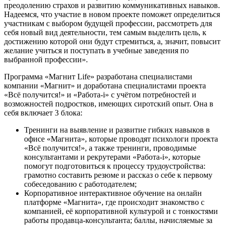
преодолению страхов и развитию коммуникативных навыков.
Надеемся, что участие в новом проекте поможет определиться
участникам с выбором будущей профессии, рассмотреть для
себя новый вид деятельности, тем самым выделить цель, к
достижению которой они будут стремиться, а, значит, повысит
желание учиться и поступать в учебные заведения по
выбранной профессии».
Программа «Магнит Life» разработана специалистами
компании «Магнит» и доработана специалистами проекта
«Всё получится!» и «Работа-i» с учётом потребностей и
возможностей подростков, имеющих сиротский опыт. Она в
себя включает 3 блока:
Тренинги на выявление и развитие гибких навыков в
офисе «Магнита», которые проводят психологи проекта
«Всё получится!», а также тренинги, проводимые
консультантами и рекрутерами «Работа-i», которые
помогут подготовиться к процессу трудоустройства:
грамотно составить резюме и рассказ о себе к первому
собеседованию с работодателем;
Корпоративное интерактивное обучение на онлайн
платформе «Магнита», где происходит знакомство с
компанией, её корпоративной культурой и с тонкостями
работы продавца-консультанта; баллы, начисляемые за