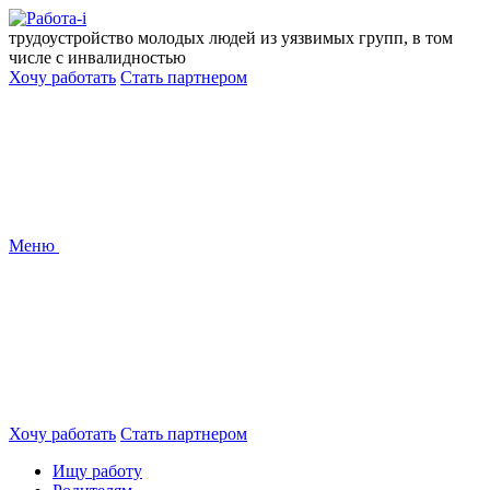
Перейти
к
трудоустройство молодых людей из уязвимых групп, в том
содержанию
числе с инвалидностью
Хочу работать
Стать партнером
Меню
Хочу работать
Стать партнером
Ищу работу