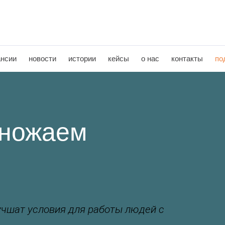
ансии
новости
истории
кейсы
о нас
контакты
по
множаем
учшат условия для работы людей с