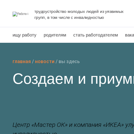
Перейти
к
трудоустройство молодых людей из уязвимых
групп, в том числе с инвалидностью
содержанию
ищу работу
родителям
стать работодателем
вак
главная
/
новости
/
вы здесь
Создаем и приу
Центр «Мастер ОК» и компания «ИКЕА» ул