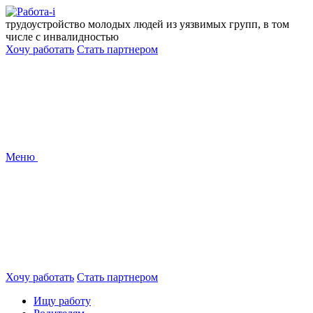
Перейти
к
трудоустройство молодых людей из уязвимых групп, в том
содержанию
числе с инвалидностью
Хочу работать
Стать партнером
Меню
Хочу работать
Стать партнером
Ищу работу