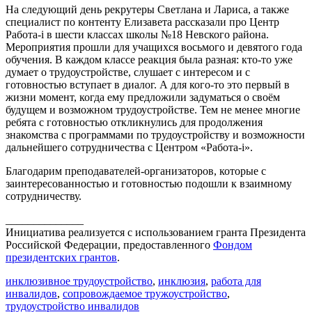
На следующий день рекрутеры Светлана и Лариса, а также
специалист по контенту Елизавета рассказали про Центр
Работа-i в шести классах школы №18 Невского района.
Мероприятия прошли для учащихся восьмого и девятого года
обучения. В каждом классе реакция была разная: кто-то уже
думает о трудоустройстве, слушает с интересом и с
готовностью вступает в диалог. А для кого-то это первый в
жизни момент, когда ему предложили задуматься о своём
будущем и возможном трудоустройстве. Тем не менее многие
ребята с готовностью откликнулись для продолжения
знакомства с программами по трудоустройству и возможности
дальнейшего сотрудничества с Центром «Работа-i».
Благодарим преподавателей-организаторов, которые с
заинтересованностью и готовностью подошли к взаимному
сотрудничеству.
______________
Инициатива реализуется с использованием гранта Президента
Российской Федерации, предоставленного
Фондом
президентских грантов
.
инклюзивное трудоустройство
,
инклюзия
,
работа для
инвалидов
,
сопровождаемое тружоустройство
,
трудоустройство инвалидов