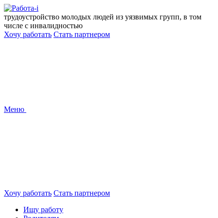
Перейти
к
трудоустройство молодых людей из уязвимых групп, в том
содержанию
числе с инвалидностью
Хочу работать
Стать партнером
Меню
Хочу работать
Стать партнером
Ищу работу