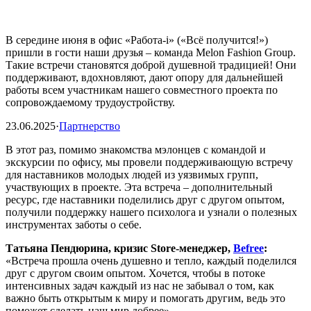
В середине июня в офис «Работа-i» («Всё получится!»)
пришли в гости наши друзья – команда Melon Fashion Group.
Такие встречи становятся доброй душевной традицией! Они
поддерживают, вдохновляют, дают опору для дальнейшей
работы всем участникам нашего совместного проекта по
сопровождаемому трудоустройству.
23.06.2025
·
Партнерство
В этот раз, помимо знакомства мэлонцев с командой и
экскурсии по офису, мы провели поддерживающую встречу
для наставников молодых людей из уязвимых групп,
участвующих в проекте. Эта встреча – дополнительный
ресурс, где наставники поделились друг с другом опытом,
получили поддержку нашего психолога и узнали о полезных
инструментах заботы о себе.
Татьяна Пендюрина, кризис Store-менеджер,
Befree
:
«Встреча прошла очень душевно и тепло, каждый поделился
друг с другом своим опытом. Хочется, чтобы в потоке
интенсивных задач каждый из нас не забывал о том, как
важно быть открытым к миру и помогать другим, ведь это
поможет сделать наш мир добрее».