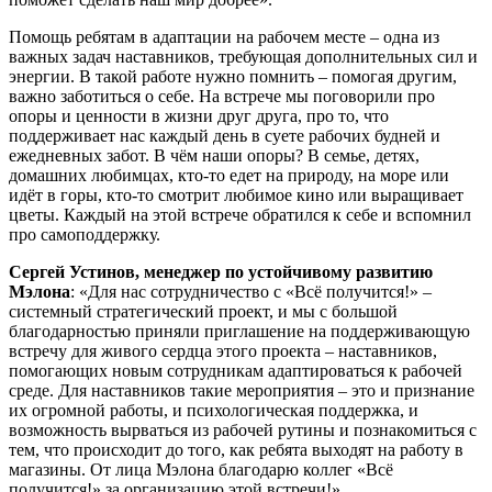
Помощь ребятам в адаптации на рабочем месте – одна из
важных задач наставников, требующая дополнительных сил и
энергии. В такой работе нужно помнить – помогая другим,
важно заботиться о себе. На встрече мы поговорили про
опоры и ценности в жизни друг друга, про то, что
поддерживает нас каждый день в суете рабочих будней и
ежедневных забот. В чём наши опоры? В семье, детях,
домашних любимцах, кто-то едет на природу, на море или
идёт в горы, кто-то смотрит любимое кино или выращивает
цветы. Каждый на этой встрече обратился к себе и вспомнил
про самоподдержку.
Сергей Устинов, менеджер по устойчивому развитию
Мэлона
: «Для нас сотрудничество с «Всё получится!» –
системный стратегический проект, и мы с большой
благодарностью приняли приглашение на поддерживающую
встречу для живого сердца этого проекта – наставников,
помогающих новым сотрудникам адаптироваться к рабочей
среде. Для наставников такие мероприятия – это и признание
их огромной работы, и психологическая поддержка, и
возможность вырваться из рабочей рутины и познакомиться с
тем, что происходит до того, как ребята выходят на работу в
магазины. От лица Мэлона благодарю коллег «Всё
получится!» за организацию этой встречи!»