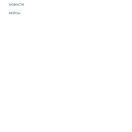
новости
кейсы
ДОКУМЕНТЫ
договор-оферта
конфиденциальность
Хочу работать
Стать партнером