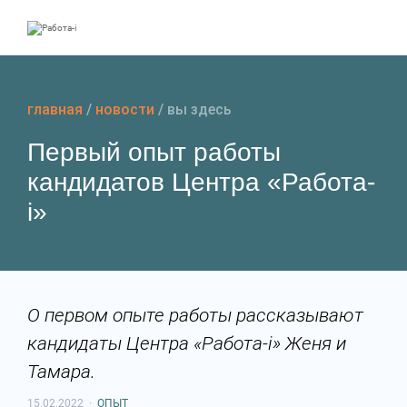
Перейти
к
содержанию
главная
/
новости
/
вы здесь
Первый опыт работы
кандидатов Центра «Работа-
i»
О первом опыте работы рассказывают
кандидаты Центра «Работа-i» Женя и
Тамара.
15.02.2022
·
ОПЫТ