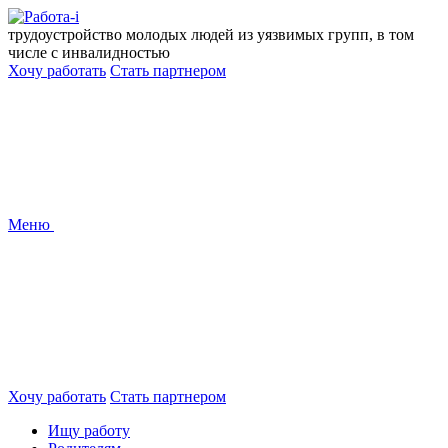
Перейти
к
трудоустройство молодых людей из уязвимых групп, в том
содержанию
числе с инвалидностью
Хочу работать
Стать партнером
Меню
Хочу работать
Стать партнером
Ищу работу