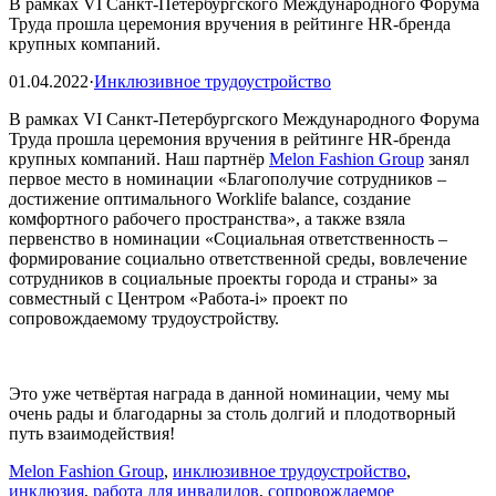
В рамках VI Санкт-Петербургского Международного Форума
Труда прошла церемония вручения в рейтинге HR-бренда
крупных компаний.
01.04.2022
·
Инклюзивное трудоустройство
В рамках VI Санкт-Петербургского Международного Форума
Труда прошла церемония вручения в рейтинге HR-бренда
крупных компаний. Наш партнёр
Melon Fashion Group
занял
первое место в номинации «Благополучие сотрудников –
достижение оптимального Worklife balance, создание
комфортного рабочего пространства», а также взяла
первенство в номинации «Социальная ответственность –
формирование социально ответственной среды, вовлечение
сотрудников в социальные проекты города и страны» за
совместный с Центром «Работа-i» проект по
сопровождаемому трудоустройству.
Это уже четвёртая награда в данной номинации, чему мы
очень рады и благодарны за столь долгий и плодотворный
путь взаимодействия!
Melon Fashion Group
,
инклюзивное трудоустройство
,
инклюзия
,
работа для инвалидов
,
сопровождаемое