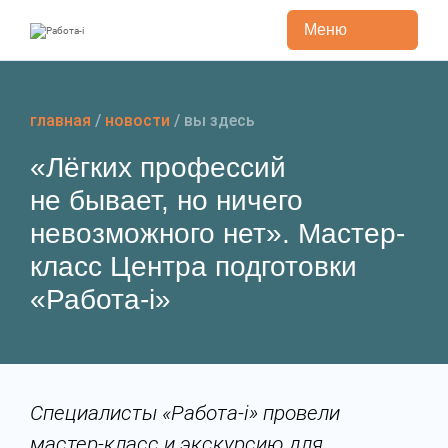
Меню
Перейти
к
содержанию
главная
/
новости
/
вы здесь
«Лёгких профессий
не бывает, но ничего
невозможного нет». Мастер-
класс Центра подготовки
«Работа-i»
Специалисты «Работа-i» провели
мастер-класс и экскурсию для