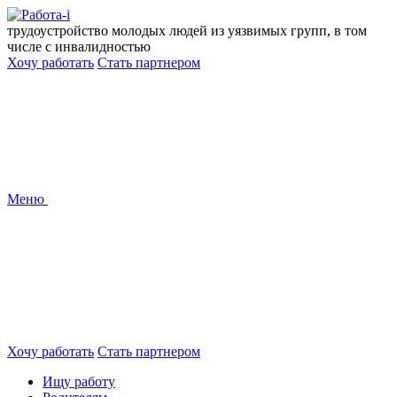
Перейти
к
трудоустройство молодых людей из уязвимых групп, в том
содержанию
числе с инвалидностью
Хочу работать
Стать партнером
Меню
Хочу работать
Стать партнером
Ищу работу