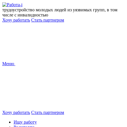
Перейти
к
трудоустройство молодых людей из уязвимых групп, в том
содержанию
числе с инвалидностью
Хочу работать
Стать партнером
Меню
Хочу работать
Стать партнером
Ищу работу