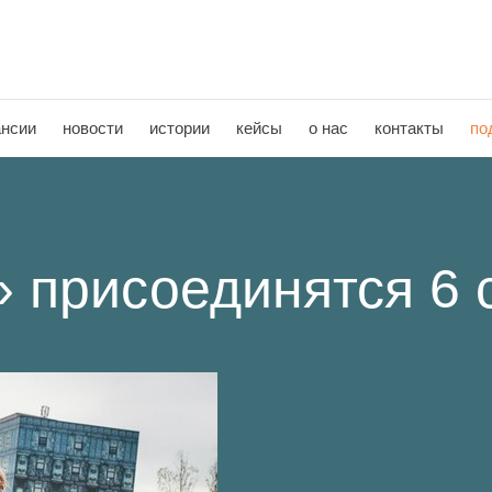
ансии
новости
истории
кейсы
о нас
контакты
по
» присоединятся 6 