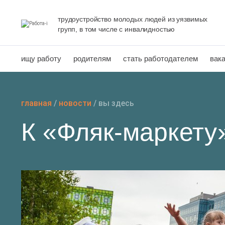
Перейти
к
трудоустройство молодых людей из уязвимых
групп, в том числе с инвалидностью
содержанию
ищу работу
родителям
стать работодателем
вак
главная
/
новости
/
вы здесь
К «Фляк-маркету