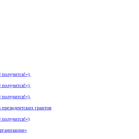
ё получится!»)
ё получится!»)
ё получится!»)
 президентских грантов
 получится!»)
организации»