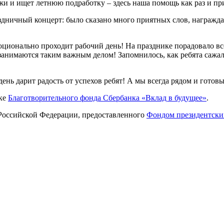
джи и ищет летнюю подработку – здесь наша помощь как раз и пр
здничный концерт: было сказано много приятных слов, награжда
оционально проходит рабочий день! На празднике порадовало всё
занимаются таким важным делом! Запомнилось, как ребята сажали
нь дарит радость от успехов ребят! А мы всегда рядом и готов
жке
Благотворительного фонда Сбербанка «Вклад в будущее»
.
 Российской Федерации, предоставленного
Фондом президентски