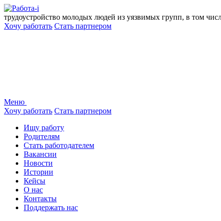
Перейти
к
трудоустройство молодых людей из уязвимых групп, в том чис
содержанию
Хочу работать
Стать партнером
Меню
Хочу работать
Стать партнером
Ищу работу
Родителям
Стать работодателем
Вакансии
Новости
Истории
Кейсы
О нас
Контакты
Поддержать нас