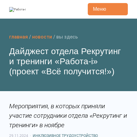
Меню
Перейти
к
содержанию
главная
/
новости
/
вы здесь
Дайджест отдела Рекрутинг
и тренинги «Работа-i»
(проект «Всё получится!»)
Мероприятия, в которых приняли
участие сотрудники отдела «Рекрутинг и
тренинги» в ноябре
29.11.2024
·
ИНКЛЮЗИВНОЕ ТРУДОУСТРОЙСТВО