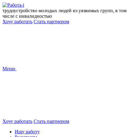
Перейти
к
трудоустройство молодых людей из уязвимых групп, в том
содержанию
числе с инвалидностью
Хочу работать
Стать партнером
Меню
Хочу работать
Стать партнером
Ищу работу