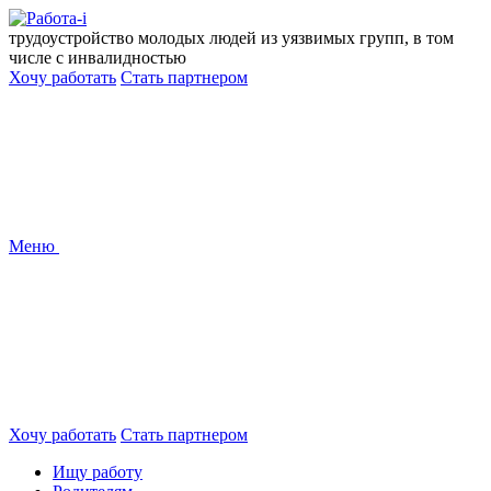
Перейти
к
трудоустройство молодых людей из уязвимых групп, в том
содержанию
числе с инвалидностью
Хочу работать
Стать партнером
Меню
Хочу работать
Стать партнером
Ищу работу