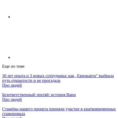
Еще по теме
30 лет опыта и 3 новых сотрудника: как „Еврокарта“ выбрала
путь открытости и не прогадала
Про людей
Безответственный лентяй: история Вани
Про людей
Стажёры нашего проекта приняли участие в кратковременных
стажировках