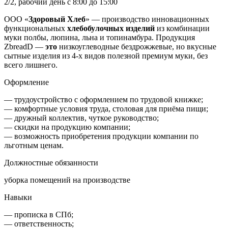
2/2, рабочий день с 8:00 до 15:00
ООО «
Здоровый
Хлеб
» — производство инновационных
функциональных
хлебобулочных
изделий
из комбинации
муки полбы, люпина, льна и топинамбура. Продукция
ZbreadD —
это
низкоуглеводные бездрожжевые, но вкусные
сытные изделия из 4-х видов полезной премиум муки, без
всего лишнего.
Оформление
— трудоустройство с оформлением по трудовой книжке;
— комфортные условия труда, столовая для приёма пищи;
— дружный коллектив, чуткое руководство;
— скидки на продукцию компании;
— возможность приобретения продукции компании по
льготным ценам.
Должностные обязанности
уборка помещений на производстве
Навыки
— прописка в СПб;
— ответственность;