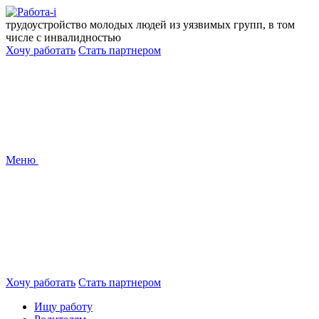
Перейти
к
трудоустройство молодых людей из уязвимых групп, в том
содержанию
числе с инвалидностью
Хочу работать
Стать партнером
Меню
Хочу работать
Стать партнером
Ищу работу