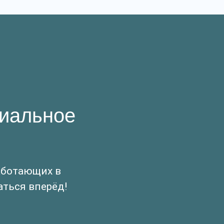
иальное
аботающих в
аться вперёд!