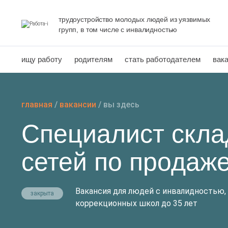
Перейти
к
трудоустройство молодых людей из уязвимых
групп, в том числе с инвалидностью
содержанию
ищу работу
родителям
стать работодателем
вак
главная
/
вакансии
/
вы здесь
Специалист скла
сетей по продаж
Вакансия для людей с инвалидностью,
закрыта
коррекционных школ до 35 лет