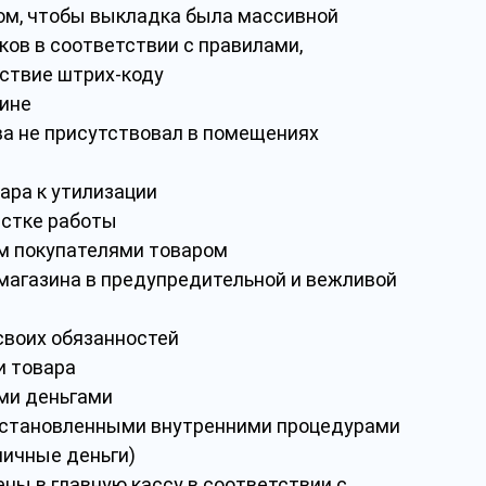
том, чтобы выкладка была массивной
ов в соответствии с правилами,
тствие штрих-коду
зине
ва не присутствовал в помещениях
ара к утилизации
астке работы
ым покупателями товаром
магазина в предупредительной и вежливой
своих обязанностей
и товара
ыми деньгами
 установленными внутренними процедурами
личные деньги)
ены в главную кассу в соответствии с