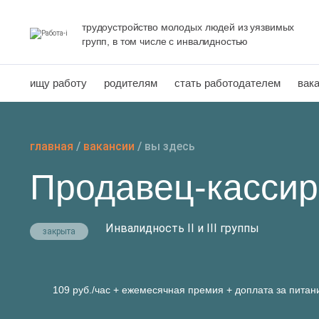
Перейти
к
трудоустройство молодых людей из уязвимых
групп, в том числе с инвалидностью
содержанию
ищу работу
родителям
стать работодателем
вак
главная
/
вакансии
/
вы здесь
Продавец-кассир
Инвалидность II и III группы
закрыта
109 руб./час + ежемесячная премия + доплата за питан