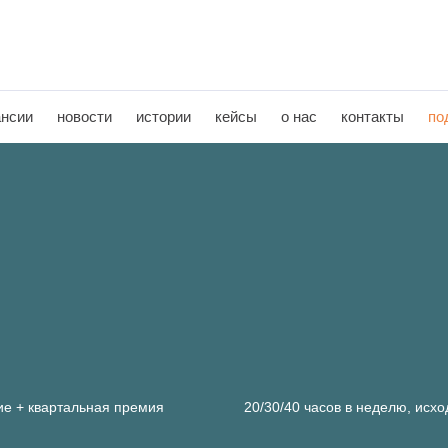
ансии
новости
истории
кейсы
о нас
контакты
по
ие + квартальная премия
20/30/40 часов в неделю, исх