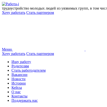
Перейти
к
трудоустройство молодых людей из уязвимых групп, в том чис
содержанию
Хочу работать
Стать партнером
Меню
Хочу работать
Стать партнером
Ищу работу
Родителям
Стать работодателем
Вакансии
Новости
Истории
Кейсы
О нас
Контакты
Поддержать нас