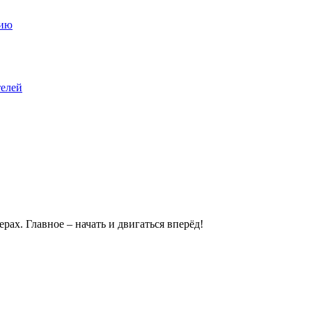
цию
телей
ах. Главное – начать и двигаться вперёд!