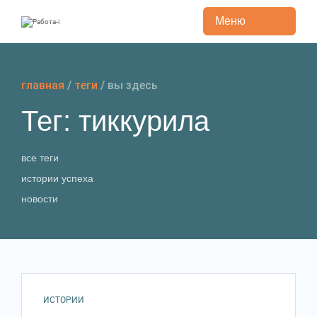
Меню
Перейти
к
содержанию
главная
/
теги
/
вы здесь
Тег: тиккурила
все теги
истории успеха
новости
ИСТОРИИ