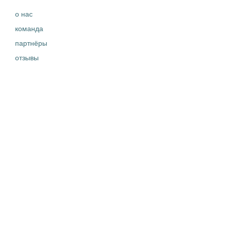
о нас
команда
партнёры
отзывы
контакты
правовая информация
ЧТО ДЕЛАЕМ
вакансии
истории успеха
новости
кейсы
ДОКУМЕНТЫ