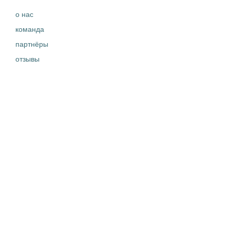
о нас
команда
партнёры
отзывы
контакты
правовая информация
ЧТО ДЕЛАЕМ
вакансии
истории успеха
новости
кейсы
ДОКУМЕНТЫ