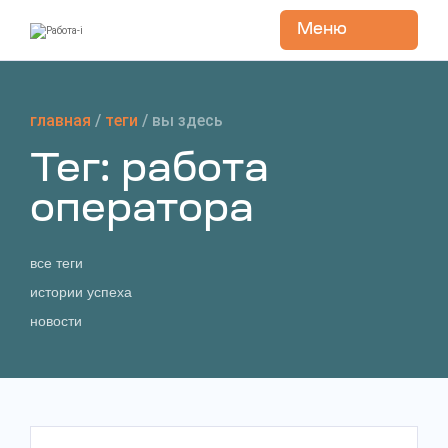
Меню
Перейти
к
содержанию
главная
/
теги
/
вы здесь
Тег: работа
оператора
все теги
истории успеха
новости