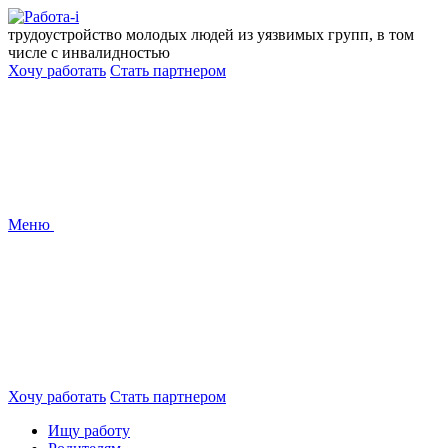
Перейти
к
трудоустройство молодых людей из уязвимых групп, в том
содержанию
числе с инвалидностью
Хочу работать
Стать партнером
Меню
Хочу работать
Стать партнером
Ищу работу