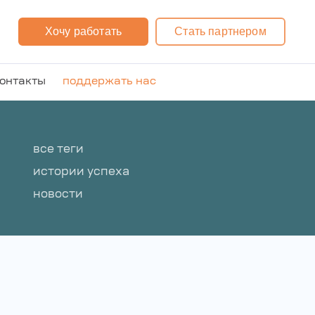
Хочу работать
Стать партнером
онтакты
поддержать нас
все теги
истории успеха
новости