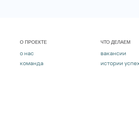
O ПРОЕКТЕ
ЧТО ДЕЛАЕМ
о нас
вакансии
команда
истории успе
партнёры
новости
отзывы
кейсы
контакты
правовая информация