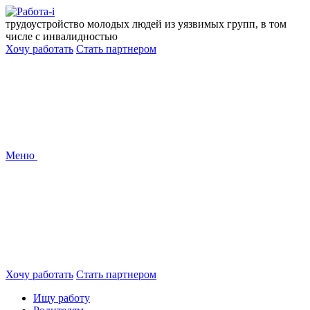
Перейти
к
трудоустройство молодых людей из уязвимых групп, в том
содержанию
числе с инвалидностью
Хочу работать
Стать партнером
Меню
Хочу работать
Стать партнером
Ищу работу