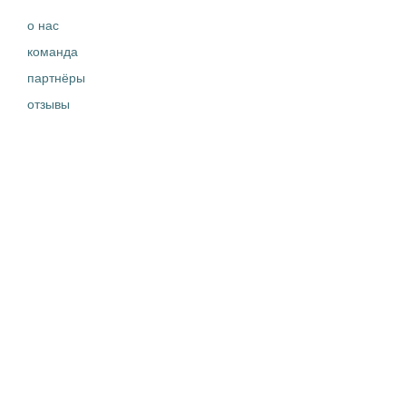
о нас
команда
партнёры
отзывы
контакты
правовая информация
ЧТО ДЕЛАЕМ
вакансии
истории успеха
новости
кейсы
ДОКУМЕНТЫ