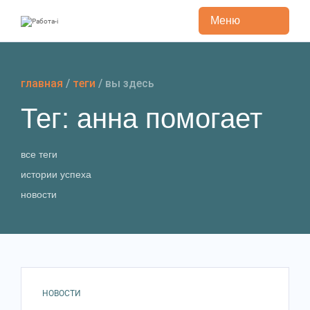
Меню
Перейти
к
содержанию
главная
/
теги
/
вы здесь
Тег: анна помогает
все теги
истории успеха
новости
НОВОСТИ