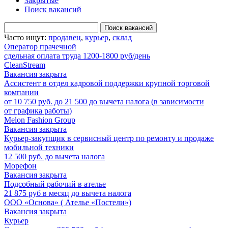
Закрытые
Поиск вакансий
Поиск вакансий
Часто ищут:
продавец
,
курьер
,
склад
Оператор прачечной
сдельная оплата труда 1200-1800 руб/день
CleanStream
Вакансия закрыта
Ассистент в отдел кадровой поддержки крупной торговой
компании
от 10 750 руб. до 21 500 до вычета налога (в зависимости
от графика работы)
Melon Fashion Group
Вакансия закрыта
Курьер-закупщик в сервисный центр по ремонту и продаже
мобильной техники
12 500 руб. до вычета налога
Морефон
Вакансия закрыта
Подсобный рабочий в ателье
21 875 руб в месяц до вычета налога
ООО «Основа» ( Ателье «Постели»)
Вакансия закрыта
Курьер