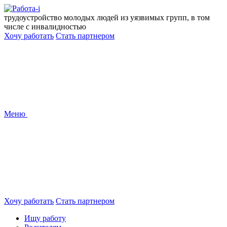
Перейти
к
трудоустройство молодых людей из уязвимых групп, в том
содержанию
числе с инвалидностью
Хочу работать
Стать партнером
Меню
Хочу работать
Стать партнером
Ищу работу