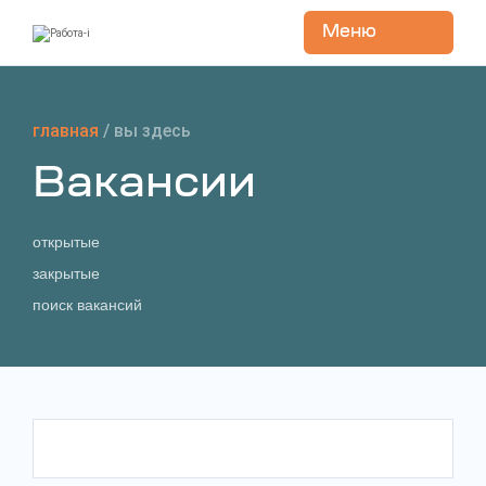
Меню
Перейти
к
содержанию
главная
/
вы здесь
Вакансии
открытые
закрытые
поиск вакансий