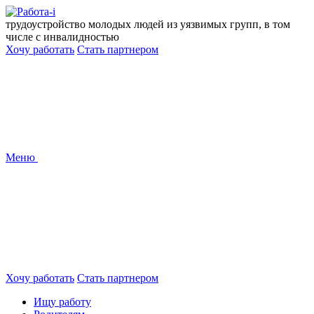
Перейти
к
трудоустройство молодых людей из уязвимых групп, в том
содержанию
числе с инвалидностью
Хочу работать
Стать партнером
Меню
Хочу работать
Стать партнером
Ищу работу